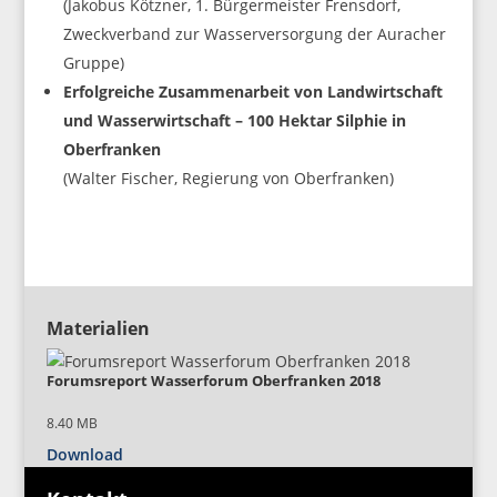
(Jako­bus Kötz­ner, 1. Bür­ger­meis­ter Frens­dorf,
Zweck­ver­band zur Was­ser­ver­sor­gung der Aura­cher
Gruppe)
Erfolg­rei­che Zusam­men­ar­beit von Land­wirt­schaft
und Was­ser­wirt­schaft – 100 Hekt­ar Sil­phie in
Ober­fran­ken
(Wal­ter Fischer, Regie­rung von Oberfranken)
Mate­ria­li­en
Forums­re­port Was­ser­fo­rum Ober­fran­ken 2018
8.40 MB
Down­load