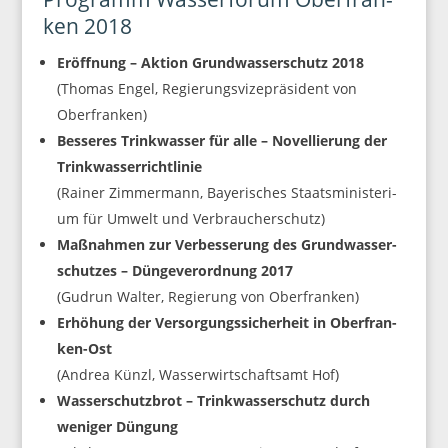
ken 2018
Eröff­nung – Akti­on Grund­was­ser­schutz 2018
(Tho­mas Engel, Regie­rungs­vi­ze­prä­si­dent von
Oberfranken)
Bes­se­res Trink­was­ser für alle – Novel­lie­rung der
Trink­was­ser­richt­li­nie
(Rai­ner Zim­mer­mann, Baye­ri­sches Staats­mi­nis­te­ri­
um für Umwelt und Verbraucherschutz)
Maß­nah­men zur Ver­bes­se­rung des Grund­was­ser­
schut­zes – Dün­ge­ver­ord­nung 2017
(Gud­run Wal­ter, Regie­rung von Oberfranken)
Erhö­hung der Ver­sor­gungs­si­cher­heit in Ober­fran­
ken-Ost
(Andrea Künzl, Was­ser­wirt­schafts­amt Hof)
Was­ser­schutz­brot – Trink­was­ser­schutz durch
weni­ger Dün­gung