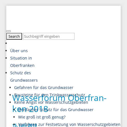
Über uns
Situation in
Oberfranken
Schutz des
Grundwassers
Gefah­ren für das Grundwasser
Was­ser­fo­rum Ober­fran­
Bau­stei­ne für den Trinkwasserschutz
Kei­ne Angst vor Wasserschutzgebieten
ken 2018
Drei­fa­cher Schutz für das Grundwasser
Wie groß ist groß genug?
Ver­fah­ren zur Fest­set­zung von Wasserschutzgebieten
15. Juni 2018